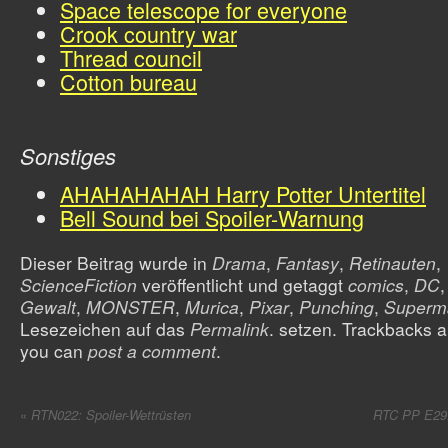
Space telescope for everyone
Crook country war
Thread council
Cotton bureau
Sonstiges
AHAHAHAHAH Harry Potter Untertitel
Bell Sound bei Spoiler-Warnung
Dieser Beitrag wurde in
Drama
,
Fantasy
,
Retinauten
,
ScienceFiction
veröffentlicht
und getaggt
comics
,
DC
Gewalt
,
MONSTER
,
Murica
,
Pixar
,
Punching
,
Superm
Lesezeichen auf das
Permalink
. setzen. Trackbacks a
you can
post a comment
.
«
RTN022: Spoiler-Wettrüsten
RTC PP E29