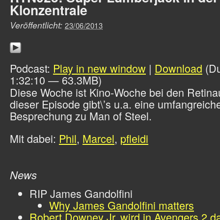
Klonzentrale
Veröffentlicht:
23/06/2013
Podcast:
Play in new window
|
Download
(Du
1:32:10 — 63.3MB)
Diese Woche ist Kino-Woche bei den Retinau
dieser Episode gibt\’s u.a. eine umfangreich
Besprechung zu Man of Steel.
Mit dabei:
Phil
,
Marcel
,
pfleidi
News
RIP James Gandolfini
Why James Gandolfini matters
Robert Downey Jr. wird in Avengers 2 da