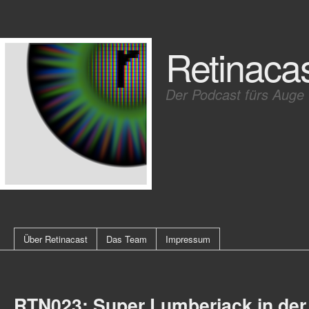
Retinaca
Der Podcast fürs Auge
Über Retinacast
Das Team
Impressum
RTN023: Super Lumberjack in der