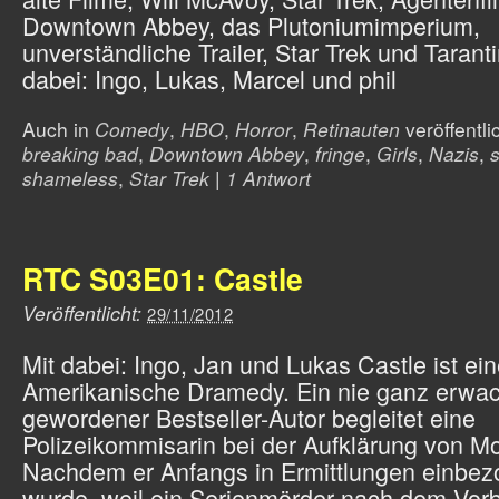
Downtown Abbey, das Plutoniumimperium,
unverständliche Trailer, Star Trek und Taranti
dabei: Ingo, Lukas, Marcel und phil
Auch in
Comedy
,
HBO
,
Horror
,
Retinauten
veröffentli
breaking bad
,
Downtown Abbey
,
fringe
,
Girls
,
Nazis
,
s
shameless
,
Star Trek
|
1 Antwort
RTC S03E01: Castle
Veröffentlicht:
29/11/2012
Mit dabei: Ingo, Jan und Lukas Castle ist ei
Amerikanische Dramedy. Ein nie ganz erwa
gewordener Bestseller-Autor begleitet eine
Polizeikommisarin bei der Aufklärung von Mo
Nachdem er Anfangs in Ermittlungen einbe
wurde, weil ein Serienmörder nach dem Vorb