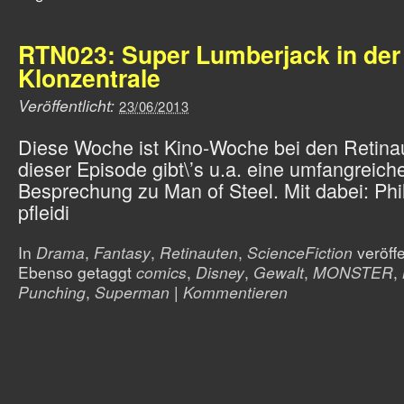
RTN023: Super Lumberjack in der
Klonzentrale
Veröffentlicht:
23/06/2013
Diese Woche ist Kino-Woche bei den Retinau
dieser Episode gibt\’s u.a. eine umfangreich
Besprechung zu Man of Steel. Mit dabei: Phil
pfleidi
In
Drama
,
Fantasy
,
Retinauten
,
ScienceFiction
veröffe
Ebenso getaggt
comics
,
Disney
,
Gewalt
,
MONSTER
,
Punching
,
Superman
|
Kommentieren