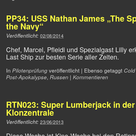
PP34: USS Nathan James „The Sp
the Navy“
Veröffentlicht:
02/08/2014
Chef, Marcel, Pfleidi und Spezialgast Lilly e
Last Ship zur besten Serie aller Zeiten.
In
Pilotenprüfung
veröffentlicht
|
Ebenso getaggt
Cold
Post-Apokalypse
,
Russen
|
Kommentieren
RTN023: Super Lumberjack in der
Klonzentrale
Veröffentlicht:
23/06/2013
Diese Woche ist Kino-Woche bei den Retinau