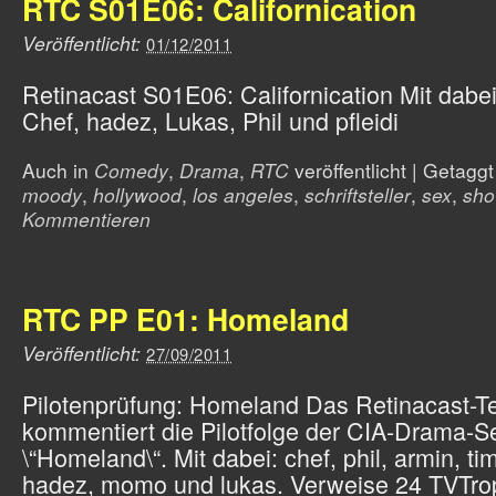
RTC S01E06: Californication
Veröffentlicht:
01/12/2011
Retinacast S01E06: Californication Mit dabe
Chef, hadez, Lukas, Phil und pfleidi
Auch in
Comedy
,
Drama
,
RTC
veröffentlicht
|
Getagg
moody
,
hollywood
,
los angeles
,
schriftsteller
,
sex
,
sho
Kommentieren
RTC PP E01: Homeland
Veröffentlicht:
27/09/2011
Pilotenprüfung: Homeland Das Retinacast-
kommentiert die Pilotfolge der CIA-Drama-S
\“Homeland\“. Mit dabei: chef, phil, armin, ti
hadez, momo und lukas. Verweise 24 TVTro