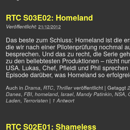
RTC S03E02: Homeland
Veröffentlicht:
21/12/2012
Das beste zum Schluss: Homeland ist die ers
die wir nach einer Pilotenprüfung nochmal au
besprechen. Und das zu recht, die Serie gehö
zu den beliebtesten Produktionen – nicht nur
USA. Lukas, Chef, Pfleidi und Phil sprechen 
Episode darüber, was Homeland so erfolgre
Auch in
Drama
,
RTC
,
Thriller
veröffentlicht
|
Getaggt
Danes
,
FBI
,
homeland
,
Israel
,
Mandy Patinkin
,
NSA
,
Laden
,
Terroristen
|
1 Antwort
RTC S02E01: Shameless