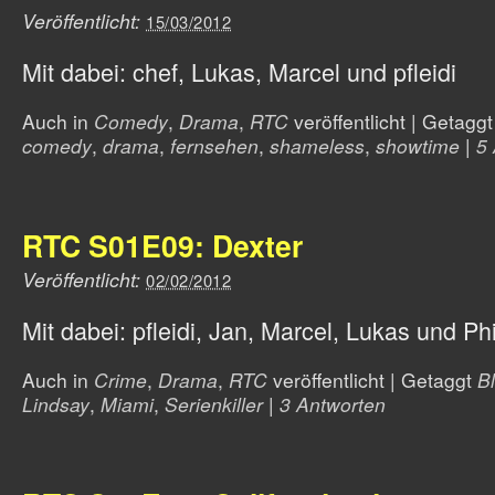
Veröffentlicht:
15/03/2012
Mit dabei: chef, Lukas, Marcel und pfleidi
Auch in
Comedy
,
Drama
,
RTC
veröffentlicht
|
Getagg
comedy
,
drama
,
fernsehen
,
shameless
,
showtime
|
5
RTC S01E09: Dexter
Veröffentlicht:
02/02/2012
Mit dabei: pfleidi, Jan, Marcel, Lukas und Phi
Auch in
Crime
,
Drama
,
RTC
veröffentlicht
|
Getaggt
Bl
Lindsay
,
Miami
,
Serienkiller
|
3 Antworten