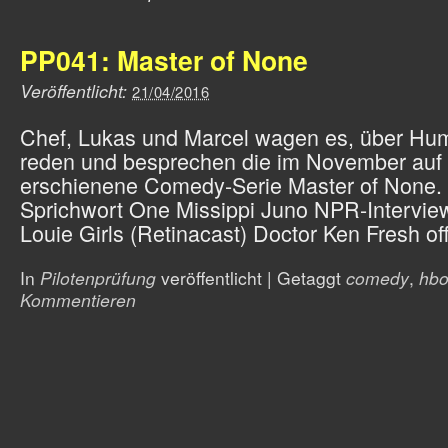
PP041: Master of None
Veröffentlicht:
21/04/2016
Chef, Lukas und Marcel wagen es, über Hu
reden und besprechen die im November auf N
erschienene Comedy-Serie Master of None.
Sprichwort One Missippi Juno NPR-Intervie
Louie Girls (Retinacast) Doctor Ken Fresh off
In
Pilotenprüfung
veröffentlicht
|
Getaggt
comedy
,
hb
Kommentieren