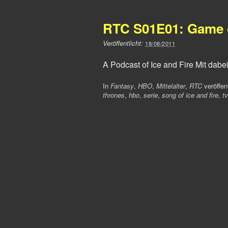
RTC S01E01: Game 
Veröffentlicht:
18/08/2011
A Podcast of Ice and Fire Mit dabei:
In
Fantasy
,
HBO
,
Mittelalter
,
RTC
veröffent
thrones
,
hbo
,
serie
,
song of ice and fire
,
tv