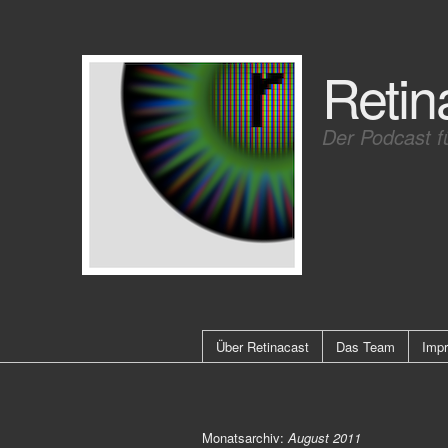
Retin
Der Podcast f
Über Retinacast
Das Team
Imp
Monatsarchiv:
August 2011