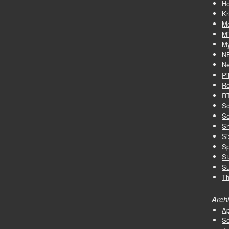
Ho
Kr
M
Mi
My
N
Ne
Pi
Re
R
Sc
Se
S
Si
Sp
St
Su
Th
Arch
Ap
Se