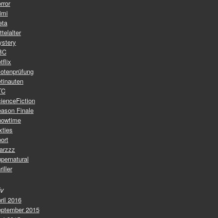
rror
imi
eta
ttelalter
stery
BC
tflix
lotenprüfung
tinauten
TC
ienceFiction
ason Finale
howtime
xties
ort
arzzz
pernatural
riller
iv
ril 2016
ptember 2015