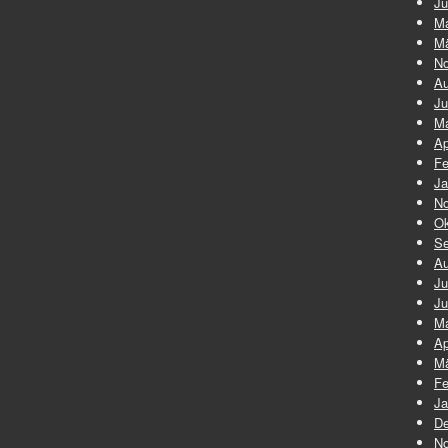
Ju
Ma
Mä
No
Au
Ju
Ma
Ap
Fe
Ja
No
Ok
Se
Au
Ju
Ju
Ma
Ap
Mä
Fe
Ja
De
No