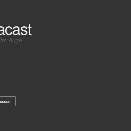
acast
ürs Auge
ressum