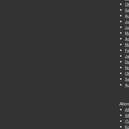
Ok
Se
Au
Ju
Ju
Ma
Ap
Mä
Fe
Ja
De
No
Ok
Se
Au
Abon
Al
Al
iT
K