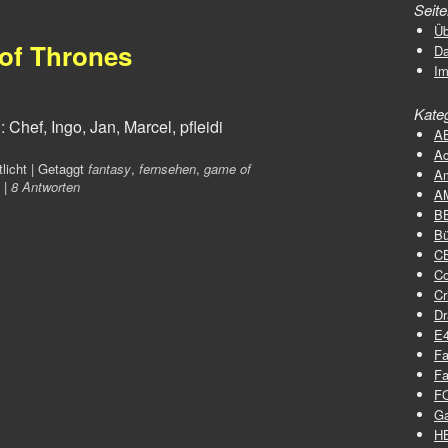
Seit
Üb
of Thrones
D
I
Kate
 Chef, Ingo, Jan, Marcel, pfleidi
A
Ac
licht
|
Getaggt
fantasy
,
fernsehen
,
game of
A
|
8 Antworten
A
B
Bü
C
C
Cr
D
E
Fa
Fa
F
G
H