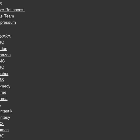
en
er Retinacast
as Team
mpressum
gorien
BC
tion
mazon
MC
BC
cher
BS
omedy
ime
rama
4
ntastik
ntasy
OX
ames
BO