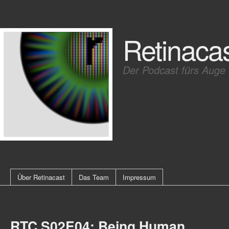
Retinaca
Der Podcast fürs Auge
Über Retinacast
Das Team
Impressum
RTC S02E04: Being Human