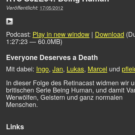
Veröffentlicht:
17/05/2012
Podcast:
Play in new window
|
Download
(Du
1:27:23 — 60.0MB)
Everyone Deserves a Death
Mit dabei:
Ingo
,
Jan
,
Lukas
,
Marcel
und
pflei
In dieser Folge des Retinacast widmen wir u
britischen Serie Being Human, und damit Va
Werwölfen, Geistern und ganz normalen
Menschen.
Links