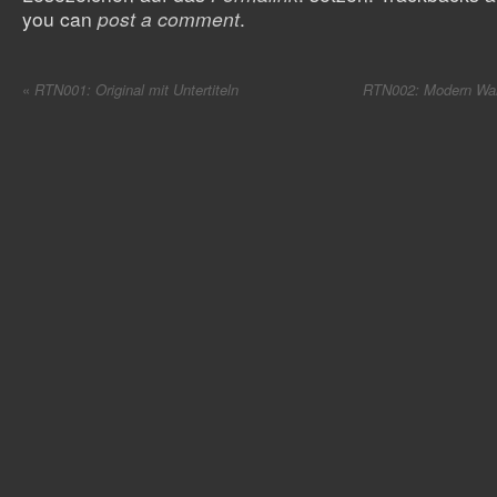
you can
post a comment
.
«
RTN001: Original mit Untertiteln
RTN002: Modern War