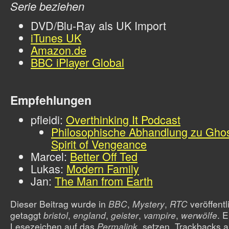
Serie beziehen
DVD/Blu-Ray als UK Import
iTunes UK
Amazon.de
BBC iPlayer Global
Empfehlungen
pfleidi:
Overthinking It Podcast
Philosophische Abhandlung zu Ghos
Spirit of Vengeance
Marcel:
Better Off Ted
Lukas:
Modern Family
Jan:
The Man from Earth
Dieser Beitrag wurde in
BBC
,
Mystery
,
RTC
veröffentl
getaggt
bristol
,
england
,
geister
,
vampire
,
werwölfe
. E
Lesezeichen auf das
Permalink
. setzen. Trackbacks a