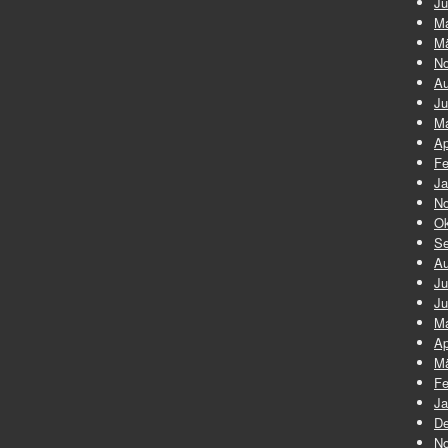
Ju
Ma
Mä
No
Au
Ju
Ma
Ap
Fe
Ja
No
Ok
Se
Au
Ju
Ju
Ma
Ap
Mä
Fe
Ja
De
No