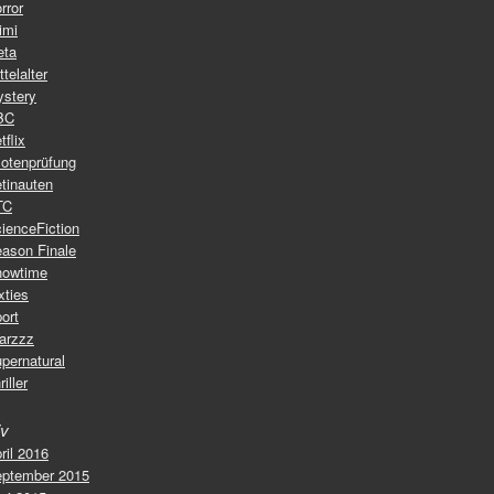
rror
imi
eta
ttelalter
stery
BC
tflix
lotenprüfung
tinauten
TC
ienceFiction
ason Finale
howtime
xties
ort
arzzz
pernatural
riller
iv
ril 2016
ptember 2015