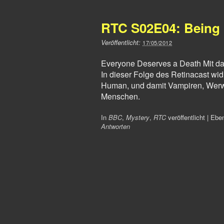
RTC S02E04: Bein
Veröffentlicht:
17/05/2012
Everyone Deserves a Death Mit dabe
In dieser Folge des Retinacast wid
Human, und damit Vampiren, Werw
Menschen.
In
BBC
,
Mystery
,
RTC
veröffentlicht
|
Ebe
Antworten