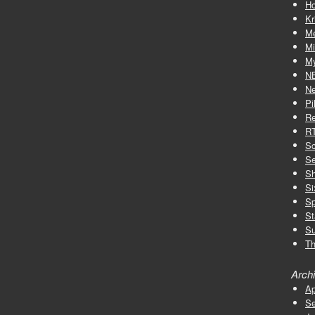
Ho
Kr
M
Mi
My
N
Ne
Pi
Re
R
Sc
Se
S
Si
Sp
St
Su
Th
Arch
Ap
Se