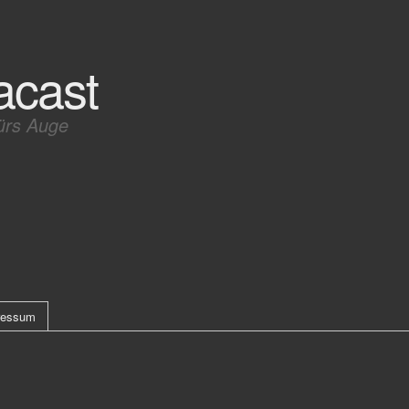
acast
ürs Auge
ressum