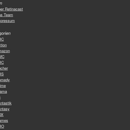
en
er Retinacast
as Team
mpressum
gorien
BC
tion
mazon
MC
BC
cher
BS
omedy
ime
rama
4
ntastik
ntasy
OX
ames
BO