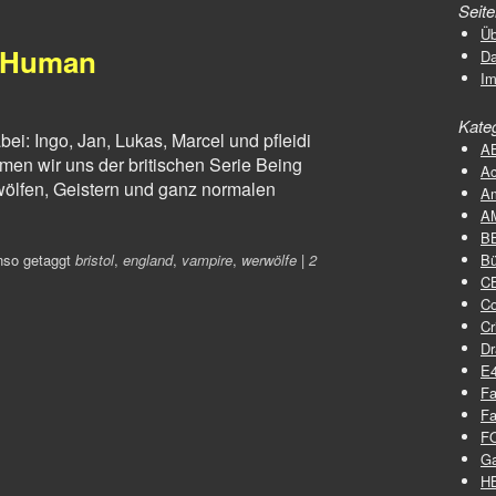
Seit
Üb
g Human
D
I
Kate
i: Ingo, Jan, Lukas, Marcel und pfleidi
A
men wir uns der britischen Serie Being
Ac
ölfen, Geistern und ganz normalen
A
A
B
nso getaggt
bristol
,
england
,
vampire
,
werwölfe
|
2
Bü
C
C
Cr
D
E
Fa
Fa
F
G
H