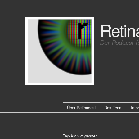
Retin
Der Podcast f
Über Retinacast
Das Team
Imp
Tag-Archiv:
geister