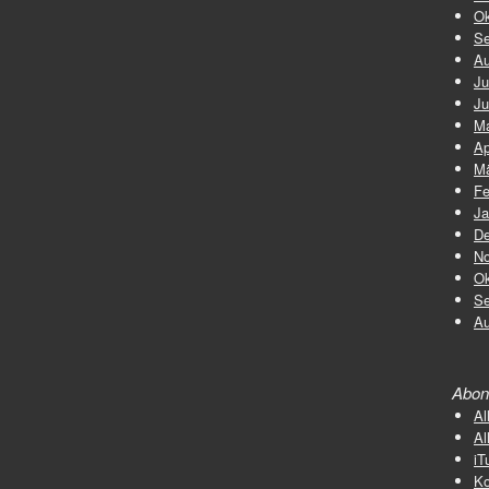
Ok
Se
Au
Ju
Ju
Ma
Ap
Mä
Fe
Ja
De
No
Ok
Se
Au
Abon
Al
Al
iT
K