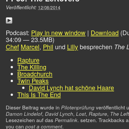
Veröffentlicht:
12/08/2014
Podcast:
Play in new window
|
Download
(Du
34:09 — 23.5MB)
Chef
Marcel
,
Phil
und
Lilly
besprechen
The L
Rapture
The Killing
Broadchurch
Twin Peaks
David Lynch hat schöne Haare
This Is The End
Dieser Beitrag wurde in
Pilotenprüfung
veröffentlicht
u
Damon Lindelof
,
David Lynch
,
Lost
,
Rapture
,
The Lef
Lesezeichen auf das
Permalink
. setzen. Trackbacks a
you can
post a comment
.