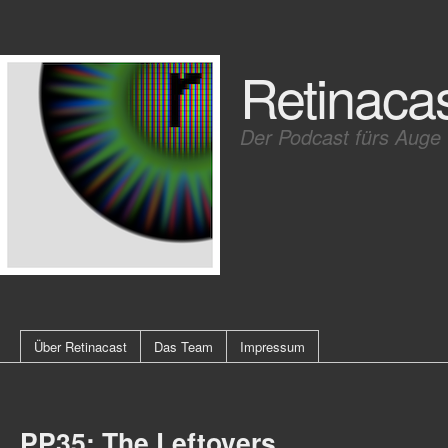
Retinaca
Der Podcast fürs Auge
Über Retinacast
Das Team
Impressum
PP35: The Leftovers