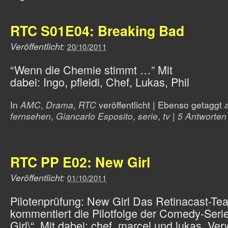
RTC S01E04: Breaking Bad
Veröffentlicht:
20/10/2011
“Wenn die Chemie stimmt …” Mit
dabei: Ingo, pfleidi, Chef, Lukas, Phil
In
AMC
,
Drama
,
RTC
veröffentlicht
|
Ebenso getaggt
fernsehen
,
Giancarlo Esposito
,
serie
,
tv
|
5 Antworten
RTC PP E02: New Girl
Veröffentlicht:
01/10/2011
Pilotenprüfung: New Girl Das Retinacast-Te
kommentiert die Pilotfolge der Comedy-Seri
Girl\“. Mit dabei: chef, marcel und lukas. Ver