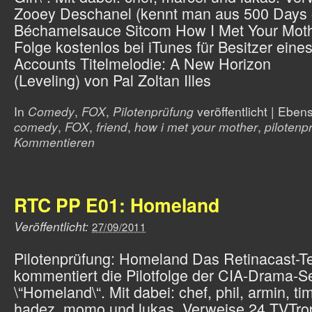
Zooey Deschanel (kennt man aus 500 Days
Béchamelsauce Sitcom How I Met Your Moth
Folge kostenlos bei iTunes für Besitzer eine
Accounts Titelmelodie: A New Horizon
(Leveling) von Pal Zoltan Illes
In
Comedy
,
FOX
,
Pilotenprüfung
veröffentlicht
|
Ebens
comedy
,
FOX
,
friend
,
how i met your mother
,
pilotenp
Kommentieren
RTC PP E01: Homeland
Veröffentlicht:
27/09/2011
Pilotenprüfung: Homeland Das Retinacast-
kommentiert die Pilotfolge der CIA-Drama-S
\“Homeland\“. Mit dabei: chef, phil, armin, ti
hadez, momo und lukas. Verweise 24 TVTro