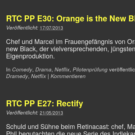
RTC PP E30: Orange is the New B
Veröffentlicht:
17/07/2013
Chef und Marcel im Frauengefängnis von Or
new Black, der vielversprechenden, jüngsten 
Eigenproduktion.
In
Comedy
,
Drama
,
Netflix
,
Pilotenprüfung
veröffentlic
Dramedy
,
Netflix
|
Kommentieren
RTC PP E27: Rectify
Veröffentlicht:
21/05/2013
Schuld und Sühne beim Retinacast: chef, Ma
Phil begutachten die neue Serie des Indieka