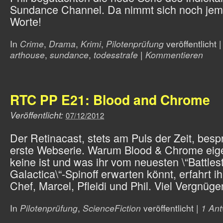
Sundance Channel. Da nimmt sich noch jema
Worte!
In
Crime
,
Drama
,
Krimi
,
Pilotenprüfung
veröffentlicht
|
arthouse
,
sundance
,
todesstrafe
|
Kommentieren
RTC PP E21: Blood and Chrome
Veröffentlicht:
07/12/2012
Der Retinacast, stets am Puls der Zeit, bespr
erste Webserie. Warum Blood & Chrome eige
keine ist und was ihr vom neuesten \“Battles
Galactica\“-Spinoff erwarten könnt, erfahrt i
Chef, Marcel, Pfleidi und Phil. Viel Vergnüge
In
Pilotenprüfung
,
ScienceFiction
veröffentlicht
|
1 Ant