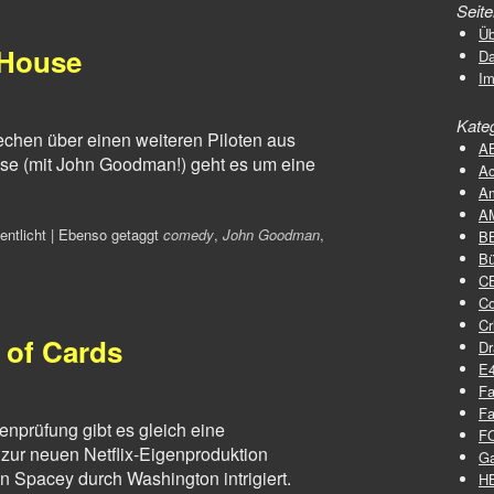
Seit
Üb
 House
D
I
Kate
rechen über einen weiteren Piloten aus
A
e (mit John Goodman!) geht es um eine
Ac
A
A
entlicht
|
Ebenso getaggt
comedy
,
John Goodman
,
B
Bü
C
C
Cr
 of Cards
D
E
Fa
Fa
tenprüfung gibt es gleich eine
F
ur neuen Netflix-Eigenproduktion
G
in Spacey durch Washington intrigiert.
H