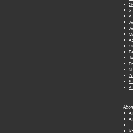
Ok
Se
Au
Ju
Ju
Ma
Ap
Mä
Fe
Ja
De
No
Ok
Se
Au
Abon
Al
Al
iT
K