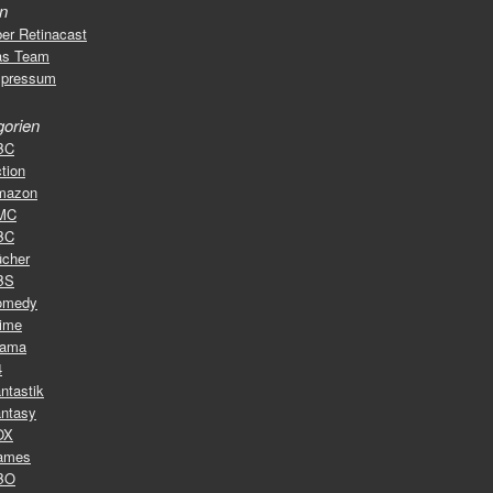
en
er Retinacast
as Team
mpressum
gorien
BC
tion
mazon
MC
BC
cher
BS
omedy
ime
rama
4
ntastik
ntasy
OX
ames
BO