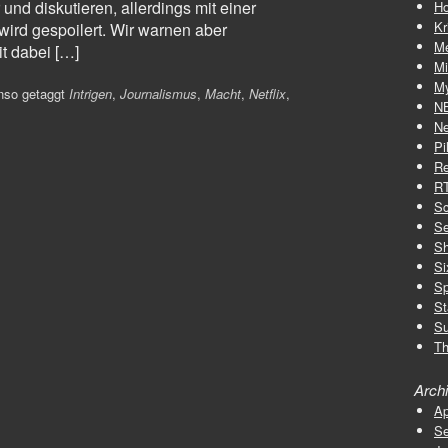
 und diskutieren, allerdings mit einer
Ho
Kr
rd gespoilert. Wir warnen aber
M
it dabei […]
Mi
My
nso getaggt
Intrigen
,
Journalismus
,
Macht
,
Netflix
,
N
Ne
Pi
Re
R
Sc
Se
S
Si
Sp
St
Su
Th
Arch
Ap
Se