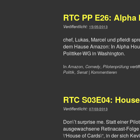
RTC PP E26: Alpha
Veröffentlicht:
15/05/2013
chef, Lukas, Marcel und pfleidi sp
dem Hause Amazon: In Alpha Hous
Politiker-WG in Washington.
In
Amazon
,
Comedy
,
Pilotenprüfung
veröff
Politik
,
Senat
|
Kommentieren
RTC S03E04: House
Veröffentlicht:
07/03/2013
Don\’t surprise me. Statt einer Pilo
ausgewachsene Retinacast-Folge z
\“House of Cards\“, in der sich Kev