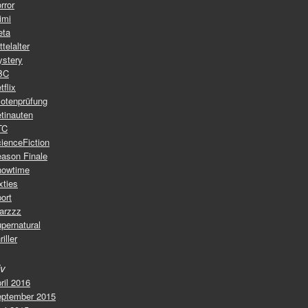
rror
imi
eta
ttelalter
stery
BC
tflix
lotenprüfung
tinauten
TC
ienceFiction
ason Finale
howtime
xties
ort
arzzz
pernatural
riller
iv
ril 2016
ptember 2015