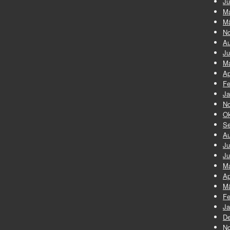
Ju
Ma
Mä
No
Au
Ju
Ma
Ap
Fe
Ja
No
Ok
Se
Au
Ju
Ju
Ma
Ap
Mä
Fe
Ja
De
No