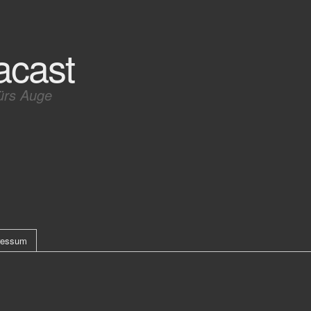
acast
ürs Auge
ressum