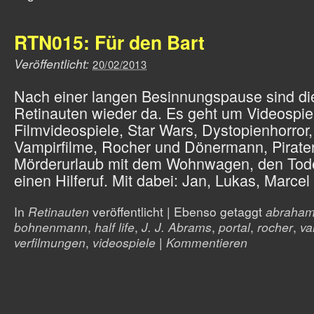
RTN015: Für den Bart
Veröffentlicht:
20/02/2013
Nach einer langen Besinnungspause sind di
Retinauten wieder da. Es geht um Videospiel
Filmvideospiele, Star Wars, Dystopienhorror,
Vampirfilme, Rocher und Dönermann, Pirate
Mörderurlaub mit dem Wohnwagen, den Tod
einen Hilferuf. Mit dabei: Jan, Lukas, Marcel
In
Retinauten
veröffentlicht
|
Ebenso getaggt
abraham 
bohnenmann
,
half life
,
J. J. Abrams
,
portal
,
rocher
,
va
verfilmungen
,
videospiele
|
Kommentieren