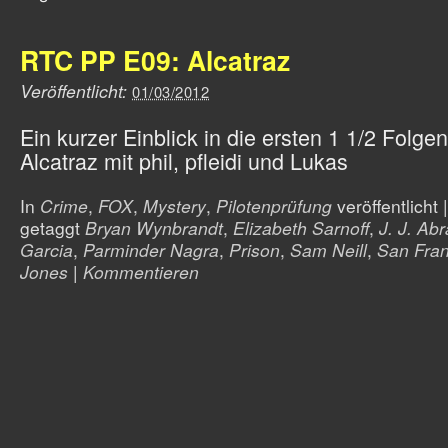
RTC PP E09: Alcatraz
Veröffentlicht:
01/03/2012
Ein kurzer Einblick in die ersten 1 1/2 Folge
Alcatraz mit phil, pfleidi und Lukas
In
Crime
,
FOX
,
Mystery
,
Pilotenprüfung
veröffentlicht
|
getaggt
Bryan Wynbrandt
,
Elizabeth Sarnoff
,
J. J. Ab
Garcia
,
Parminder Nagra
,
Prison
,
Sam Neill
,
San Fran
Jones
|
Kommentieren