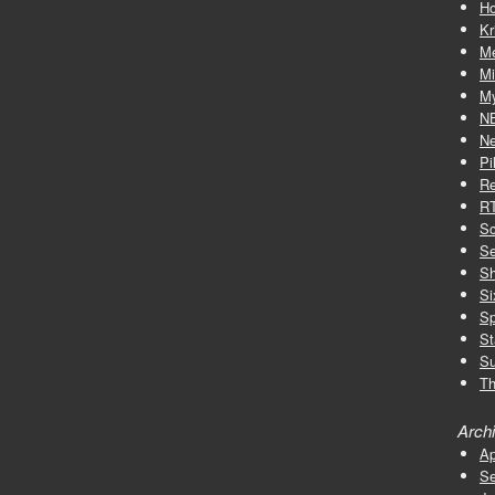
Ho
Kr
M
Mi
My
N
Ne
Pi
Re
R
Sc
Se
S
Si
Sp
St
Su
Th
Arch
Ap
Se