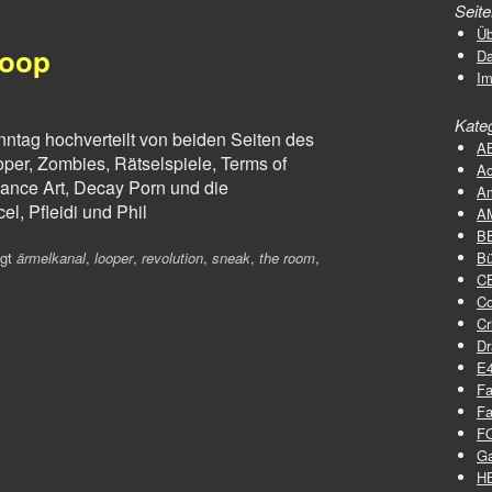
Seit
Üb
Loop
D
I
Kate
nntag hochverteilt von beiden Seiten des
A
per, Zombies, Rätselspiele, Terms of
Ac
ance Art, Decay Porn und die
A
el, Pfleidi und Phil
A
B
ggt
ärmelkanal
,
looper
,
revolution
,
sneak
,
the room
,
Bü
C
C
Cr
D
E
Fa
Fa
F
G
H