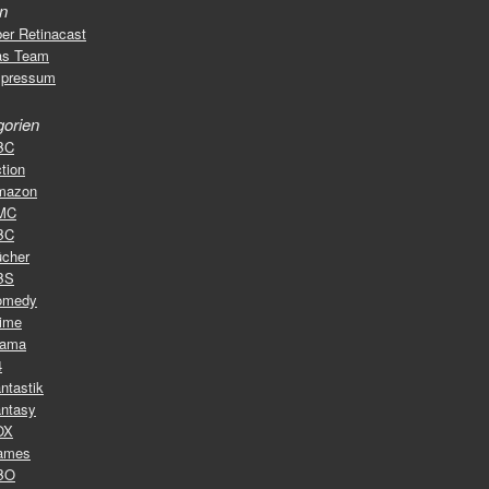
en
er Retinacast
as Team
mpressum
gorien
BC
tion
mazon
MC
BC
cher
BS
omedy
ime
rama
4
ntastik
ntasy
OX
ames
BO