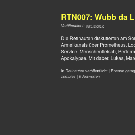
RTN007: Wubb da 
Veröffentlicht:
03/10/2012
Die Retinauten diskutierten am So
Ärmelkanals über Prometheus, Loo
Service, Menschenfleisch, Perform
Apokalypse. Mit dabei: Lukas, Marc
In
Retinauten
veröffentlicht
|
Ebenso geta
zombies
|
6 Antworten