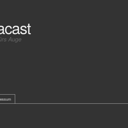
acast
ürs Auge
ressum