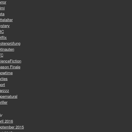
rror
imi
eta
ttelalter
stery
BC
tflix
lotenprüfung
tinauten
TC
ienceFiction
ason Finale
howtime
xties
ort
arzzz
pernatural
riller
iv
ril 2016
ptember 2015