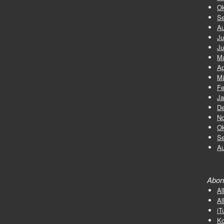
Ok
Se
Au
Ju
Ju
Ma
Ap
Mä
Fe
Ja
De
No
Ok
Se
Au
Abon
Al
Al
iT
K