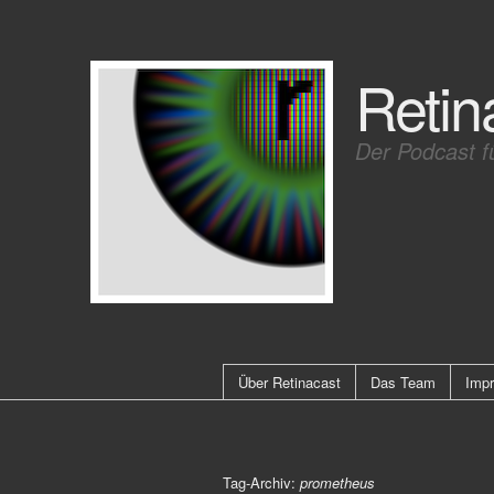
Retin
Der Podcast f
Über Retinacast
Das Team
Imp
Tag-Archiv:
prometheus