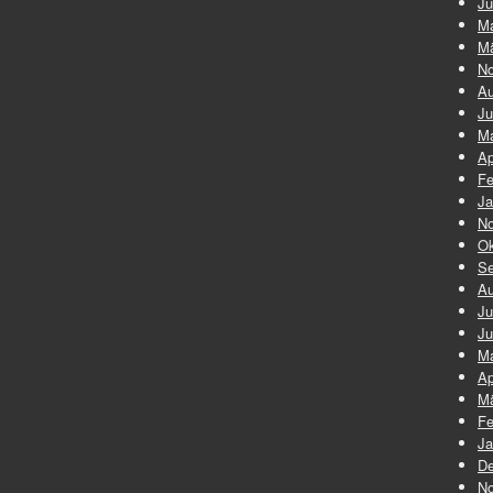
Ju
Ma
Mä
No
Au
Ju
Ma
Ap
Fe
Ja
No
Ok
Se
Au
Ju
Ju
Ma
Ap
Mä
Fe
Ja
De
No