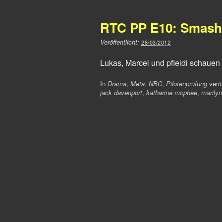
RTC PP E10: Smash
Veröffentlicht:
28/03/2012
Lukas, Marcel und pfleidi schauen
In
Drama
,
Meta
,
NBC
,
Pilotenprüfung
veröf
jack davenport
,
katharine mcphee
,
marily