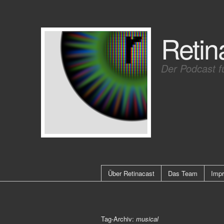
Retin
Der Podcast f
Über Retinacast
Das Team
Imp
Tag-Archiv:
musical