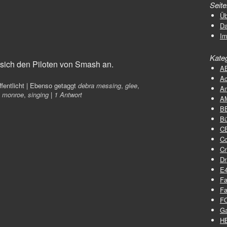
Seit
Üb
D
I
Kate
 sich den Piloten von Smash an.
A
Ac
fentlicht
|
Ebenso getaggt
debra messing
,
glee
,
A
n monroe
,
singing
|
1 Antwort
A
B
Bü
C
C
Cr
D
E
Fa
Fa
F
G
H