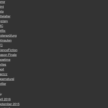
rror
imi
eta
ttelalter
stery
BC
tflix
lotenprüfung
tinauten
TC
ienceFiction
ason Finale
howtime
xties
ort
arzzz
pernatural
riller
iv
ril 2016
ptember 2015