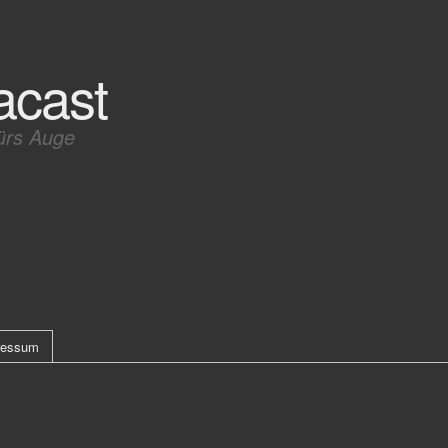
acast
ürs Auge
ressum