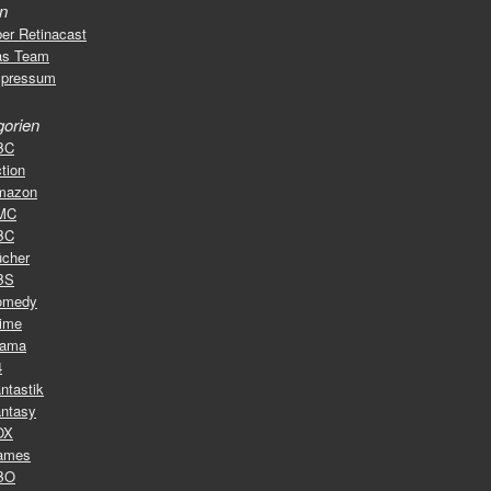
en
er Retinacast
as Team
mpressum
gorien
BC
tion
mazon
MC
BC
cher
BS
omedy
ime
rama
4
ntastik
ntasy
OX
ames
BO