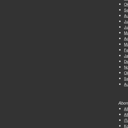
Ok
Se
Au
Ju
Ju
Ma
Ap
Mä
Fe
Ja
De
No
Ok
Se
Au
Abon
Al
Al
iT
K