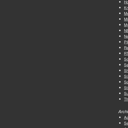
Ho
Kr
M
Mi
My
N
Ne
Pi
Re
R
Sc
Se
S
Si
Sp
St
Su
Th
Arch
Ap
Se