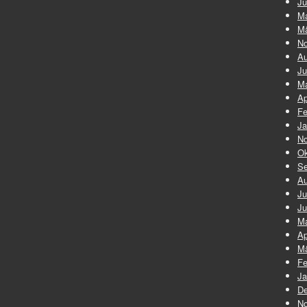
Ju
Ma
Mä
No
Au
Ju
Ma
Ap
Fe
Ja
No
Ok
Se
Au
Ju
Ju
Ma
Ap
Mä
Fe
Ja
De
No