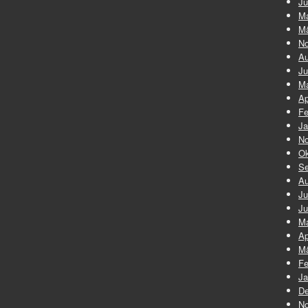
Ju
Ma
Mä
No
Au
Ju
Ma
Ap
Fe
Ja
No
Ok
Se
Au
Ju
Ju
Ma
Ap
Mä
Fe
Ja
De
No