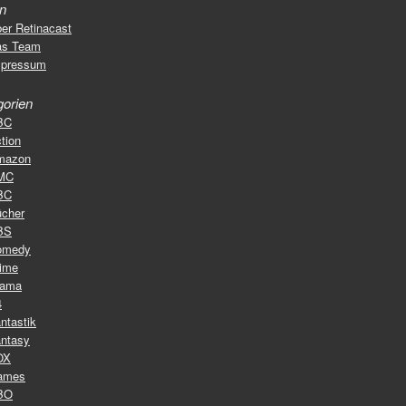
en
er Retinacast
as Team
mpressum
gorien
BC
tion
mazon
MC
BC
cher
BS
omedy
ime
rama
4
ntastik
ntasy
OX
ames
BO