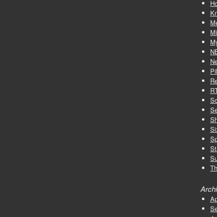
Ho
Kr
M
Mi
My
N
Ne
Pi
Re
R
Sc
Se
S
Si
Sp
St
Su
Th
Arch
Ap
Se