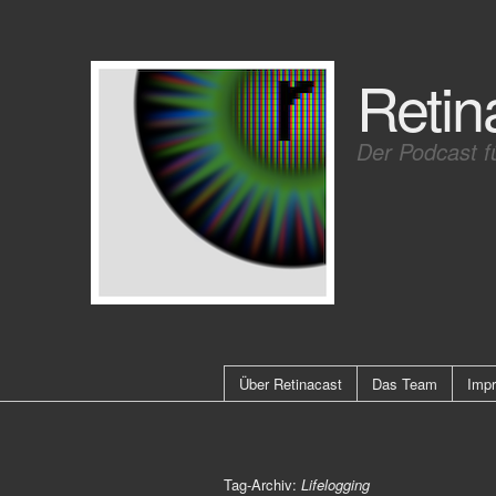
Retin
Der Podcast f
Über Retinacast
Das Team
Imp
Tag-Archiv:
Lifelogging