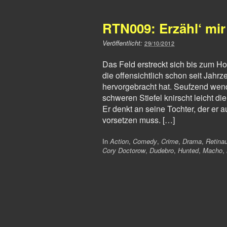
RTN009: Erzähl‘ mi
Veröffentlicht:
29/10/2012
Das Feld erstreckt sich bis zum Ho
die offensichtlich schon seit Jahr
hervorgebracht hat. Seufzend wend
schweren Stiefel knirscht leicht di
Er denkt an seine Tochter, der er 
vorsetzen muss. […]
In
Action
,
Comedy
,
Crime
,
Drama
,
Retina
Cory Doctorow
,
Dudebro
,
Hunted
,
Macho
,