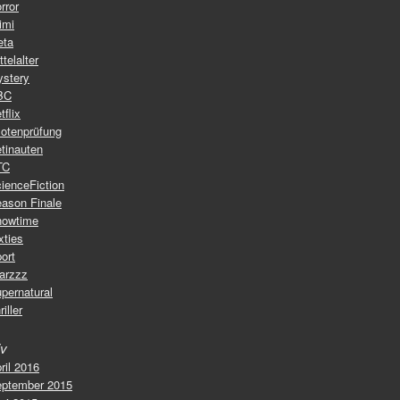
rror
imi
eta
ttelalter
stery
BC
tflix
lotenprüfung
tinauten
TC
ienceFiction
ason Finale
howtime
xties
ort
arzzz
pernatural
riller
iv
ril 2016
ptember 2015