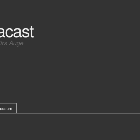
acast
ürs Auge
ressum