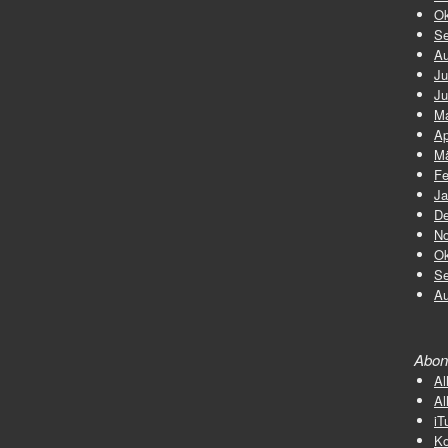
Ok
Se
Au
Ju
Ju
Ma
Ap
Mä
Fe
Ja
De
No
Ok
Se
Au
Abon
Al
Al
iT
K