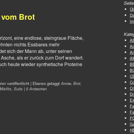
Seit
Üb
r vom Brot
D
I
Kate
rizont, eine endlose, steingraue Fläche,
A
zehnten nichts Essbares mehr
Ac
et sich der Mann ab, unter seinen
A
e Asche, als er zurück zum Dorf wandert.
A
auch heute wieder synthetische Proteine
B
Bü
C
C
uten
veröffentlicht
|
Ebenso getaggt
Arrow
,
Brot
,
Cr
Misfits
,
Suits
|
5 Antworten
D
E
Fa
Fa
F
G
H