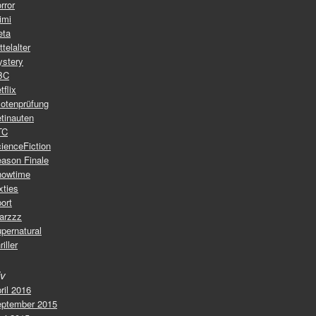
rror
imi
eta
ttelalter
stery
BC
tflix
lotenprüfung
tinauten
TC
ienceFiction
ason Finale
howtime
xties
ort
arzzz
pernatural
riller
iv
ril 2016
ptember 2015