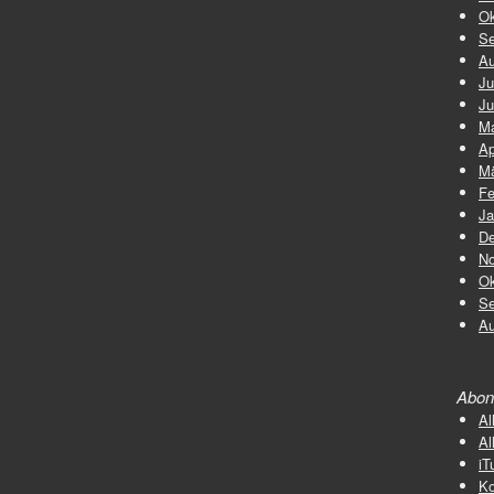
Ok
Se
Au
Ju
Ju
Ma
Ap
Mä
Fe
Ja
De
No
Ok
Se
Au
Abon
Al
Al
iT
K