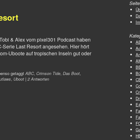
Seit
Üb
esort
D
I
Kate
Tobi & Alex vom pixel301 Podcast haben
A
-Serie Last Resort angesehen. Hier hört
Ac
tom-Uboote auf tropischen Inseln gut oder
A
A
B
enso getaggt
ABC
,
Crimson Tide
,
Das Boot
,
Bü
utlaws
,
Uboot
|
2 Antworten
C
C
Cr
D
E
Fa
Fa
F
G
H