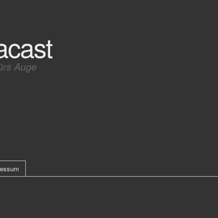
acast
ürs Auge
ressum