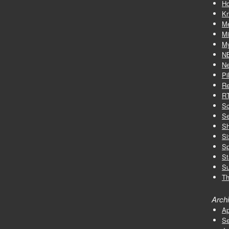
Ho
Kr
M
Mi
My
N
Ne
Pi
Re
R
Sc
Se
S
Si
Sp
St
Su
Th
Arch
Ap
Se