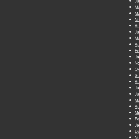
Ju
Ma
Mä
No
Au
Ju
Ma
Ap
Fe
Ja
No
Ok
Se
Au
Ju
Ju
Ma
Ap
Mä
Fe
Ja
De
No