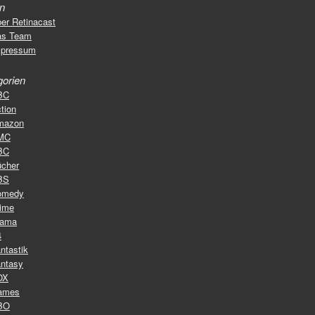
en
er Retinacast
as Team
mpressum
gorien
BC
tion
mazon
MC
BC
cher
BS
omedy
ime
rama
4
ntastik
ntasy
OX
ames
BO