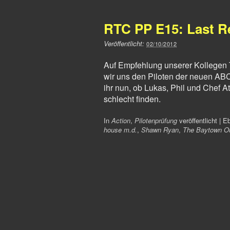
RTC PP E15: Last R
Veröffentlicht:
02/10/2012
Auf Empfehlung unserer Kollegen 
wir uns den Piloten der neuen ABC
ihr nun, ob Lukas, Phil und Chef A
schlecht finden.
In
Action
,
Pilotenprüfung
veröffentlicht
|
Eb
house m.d.
,
Shawn Ryan
,
The Baytown O