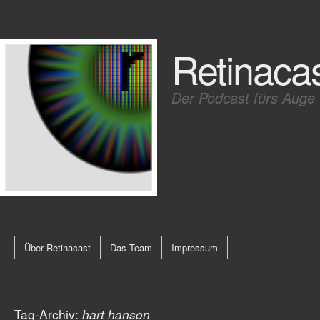
Retinaca
Der Podcast fürs Auge
Über Retinacast
Das Team
Impressum
Tag-Archiv:
hart hanson