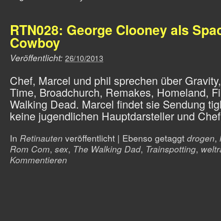
RTN028: George Clooney als Spa
Cowboy
Veröffentlicht:
26/10/2013
Chef, Marcel und phil sprechen über Gravity
Time, Broadchurch, Remakes, Homeland, Fi
Walking Dead. Marcel findet sie Sendung tig
keine jugendlichen Hauptdarsteller und Che
In
Retinauten
veröffentlicht
|
Ebenso getaggt
drogen
,
Rom Com
,
sex
,
The Walking Dad
,
Trainspotting
,
welt
Kommentieren