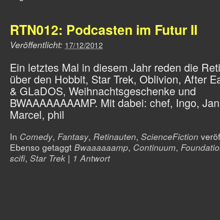
RTN012: Podcasten im Futur II
Veröffentlicht:
17/12/2012
Ein letztes Mal in diesem Jahr reden die Ret
über den Hobbit, Star Trek, Oblivion, After E
& GLaDOS, Weihnachtsgeschenke und
BWAAAAAAAAMP. Mit dabei: chef, Ingo, Jan
Marcel, phil
In
Comedy
,
Fantasy
,
Retinauten
,
ScienceFiction
veröf
Ebenso getaggt
Bwaaaaaamp
,
Continuum
,
Foundati
scifi
,
Star Trek
|
1 Antwort